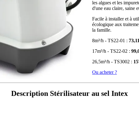
les algues et les impuret
d'une eau claire, saine 
Facile à installer et à ut
écologique aux traitemen
la famille.
8m³/h - TS22-01 :
73,1
17m³/h - TS22-02 :
99,
26,5m³/h - TS3002 :
15
Ou acheter ?
Description Stérilisateur au sel Intex