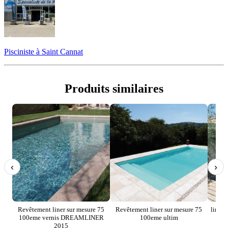
Pisciniste à Saint Cannat
Produits similaires
‹
›
Revêtement liner sur mesure 75
Revêtement liner sur mesure 75
liner
100eme vernis DREAMLINER
100eme ultim
2015