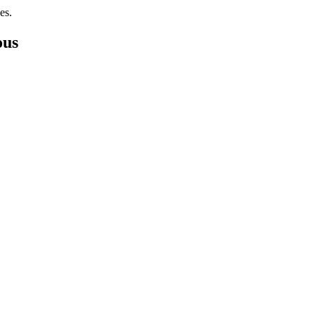
es.
ous