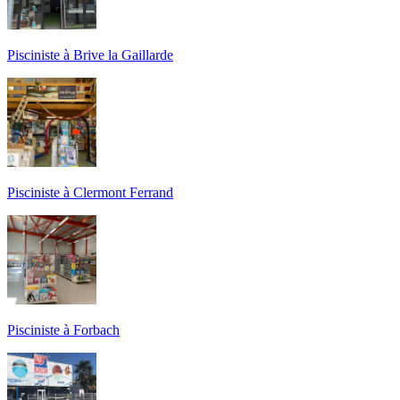
Pisciniste à Brive la Gaillarde
Pisciniste à Clermont Ferrand
Pisciniste à Forbach