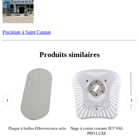
Pisciniste à Saint Cannat
Produits similaires
‹
›
Plaque à bulles Effervescence solo
Nage à contre courant JET VAG
Nage
PRO LUXE