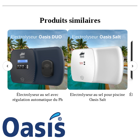
Produits similaires
‹
›
Électrolyseur au sel avec
Electrolyseur au sel pour piscine
Électr
régulation automatique du Ph
Oasis Salt