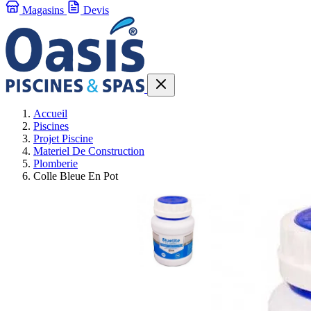
Magasins
Devis
Accueil
Piscines
Projet Piscine
Materiel De Construction
Plomberie
Colle Bleue En Pot