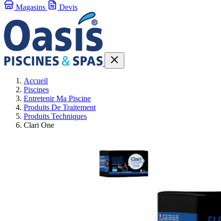
Magasins
Devis
Accueil
Piscines
Entretenir Ma Piscine
Produits De Traitement
Produits Techniques
Clari One