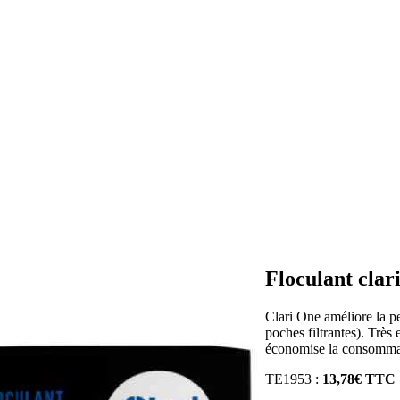
Floculant clar
Clari One améliore la per
poches filtrantes). Très 
économise la consommat
TE1953 :
13,78€ TTC