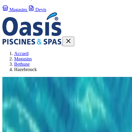
Magasins
Devis
Accueil
Magasins
Bethune
Hazebrouck