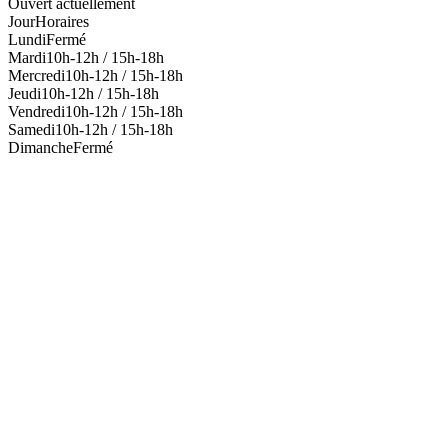
Ouvert actuellement
Jour
Horaires
Lundi
Fermé
Mardi
10h-12h / 15h-18h
Mercredi
10h-12h / 15h-18h
Jeudi
10h-12h / 15h-18h
Vendredi
10h-12h / 15h-18h
Samedi
10h-12h / 15h-18h
Dimanche
Fermé